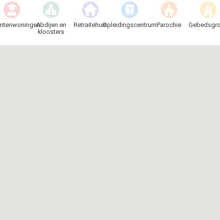
entenwoningen
Abdijen en
Retraitehuis
Opleidingscentrum
Parochie
Gebedsgr
kloosters